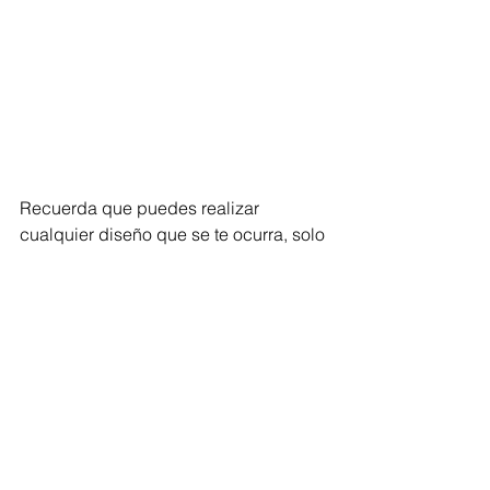
Recuerda que puedes realizar 
cualquier diseño que se te ocurra, solo 
ven a JOI por tu Kit y pon manos a la 
obra y únete a nuestro 
JOI Crafting 
Squad
 y crea grandes cosas. 
¿Cómo te unes?, sólo Taggeanos en 
los post de tus creaciones con 
productos de JOI y estarás en nuestras 
historias o contenidos. ¡Queremos 
saber de ti y que todos sepan de ti!