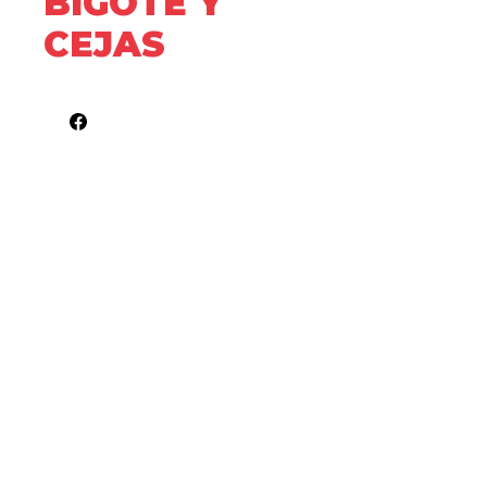
BIGOTE Y
CEJAS
JOi Canadian Stores ® | Mexico
STORE LOCATIONS
FORMA PARTE DE NUESTRO EQUIPO
NOTICE OF PRIVACY
POLÍTICA DE GARANTÍAS Y DEVOLUCIONES
PORTAL DE FACTURACIÓN
¿TIENES UN LOCAL COMERCIAL?
FOLLOW US