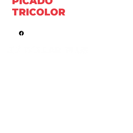
PICADO
TRICOLOR
JOi Canadian Stores ® | Mexico
STORE LOCATIONS
FORMA PARTE DE NUESTRO EQUIPO
NOTICE OF PRIVACY
POLÍTICA DE GARANTÍAS Y DEVOLUCIONES
PORTAL DE FACTURACIÓN
¿TIENES UN LOCAL COMERCIAL?
FOLLOW US